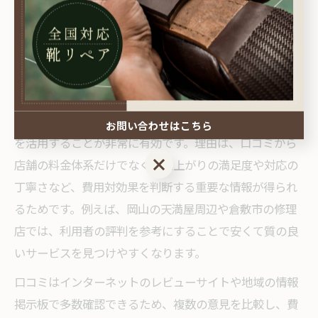
のがおすすめです。こうしたポイントを押さえること
で、岡山県内でも費用を抑えつつ質の良い修理店を見つ
けられます。
口コミ活用で賢く靴修理費用を節約する
靴修理費用を節約するには、実際に利用した人の口コミ
お問い合わせはこちら
を活用することが非常に有効です。理由は、口コミから
お問い合わせはこちら
店舗の料金体系だけでなく、仕上がりの満足度や対応の
丁寧さなど、費用対効果を判断する重要な情報が得られ
るためです。例えば、岡山の天満屋周辺や倉敷市の修理
店では、利用者の評判を参考にすることで安くて質の良
いサービスを見つけやすくなります。
口コミはインターネットのレビューサイトや地域の情報
掲示板で多数確認できるため、複数の意見を比較し、費