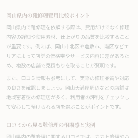
費用明確な靴修理店の見極め方を解説
岡山県内の靴修理費用比較ポイント
カカト修理の対応が丁寧な店舗の探し方
岡山県内で靴修理を依頼する際は、費用だけでなく修理
靴修理依頼時に確認すべき費用の内訳
内容の詳細や使用素材、仕上がりの品質を比較すること
が重要です。例えば、岡山市北区や倉敷市、南区などエ
リアによって店舗の価格帯やサービス内容に差があるた
め、複数の店舗で見積もりを取ることが賢明です。
また、口コミ情報も参考にして、実際の修理品質や対応
の良さを確認しましょう。岡山天満屋周辺などの店舗は
地域密着型の修理店が多く、利用者の評判をチェックし
て安心して預けられる店を選ぶことがポイントです。
口コミから見る靴修理の相場感と実例
岡山県内の靴修理に関する口コミでは、カカト修理やハ