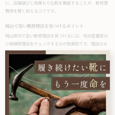
に、店舗選びと見積もり比較を徹底することが、靴修理
費用を賢く抑えるコツです。
岡山で安い靴修理店を見つけるポイント
岡山県内で安い靴修理店を見つけるには、地元密着型の
小規模修理店をチェックするのが効果的です。理由は大
手チェーン店に比べて運営コストが抑えられているた
め、カカト修理や裏張りなどの基本的な修理費用が割安
になる傾向があるからです。例えば、岡山市北区や南区
の地域密着店では、迅速かつ低価格での対応が期待でき
ます。
さらに、駅近くの店舗やショッピングモール内の修理店
ではキャンペーンや割引サービスを活用できることも多
いので、事前にウェブサイトや口コミで情報収集を行う