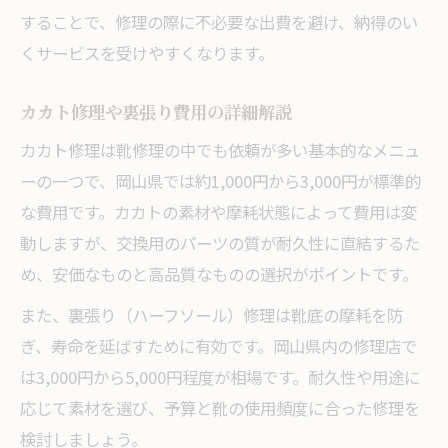
靴底の剥がれを補修するおすすめ方法
することで、修理の際に不必要な出費を避け、納得のい
ハーフソール貼りのセルフ修理注意点
くサービスを受けやすくなります。
自分でカカト修理する際の費用感を解説
カカト修理や裏張り費用の詳細解説
靴修理とセルフ補修の見極め方のコツ
カカト修理は靴修理の中でも依頼が多い基本的なメニュ
プロに任せたい靴修理の判断基準
ーの一つで、岡山県では約1,000円から3,000円が標準的
靴修理をプロに依頼すべきタイミング
な費用です。カカトの素材や摩耗状態によって費用は変
カカト修理やソール交換の専門的判断
動しますが、交換用のパーツの質が耐久性に直結するた
口コミで選ぶ靴修理専門店のメリット
め、安価なものと高品質なものの選択がポイントです。
靴修理でプロに頼むべき修理内容とは
また、裏張り（ハーフソール）修理は靴底の摩耗を防
自分で直せない靴修理の見極めポイント
ぎ、寿命を延ばすために有効です。岡山県内の修理店で
安心して靴修理を依頼するための選び方
は3,000円から5,000円程度が相場です。耐久性や用途に
安心できる靴修理店の選び方とポイント
応じて素材を選び、予算と靴の使用頻度に合った修理を
口コミ評価で比較する靴修理店の特徴
検討しましょう。