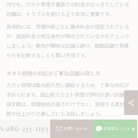
内でも、カカト修理や裏張りの料金がはっきりしている
店舗は、トラブルを避ける上で非常に重要です。
具体的には、修理内容ごとに基本料金が設定されている
か、追加料金の発生条件が明示されているかをチェック
しましょう。費用が曖昧な店舗は避け、複数店舗で見積
もりを比較することも賢い方法です。
カカト修理の対応が丁寧な店舗の探し方
カカト修理は靴の耐久性に直結するため、丁寧な対応が
求められます。岡山県でカカト修理が評判の良い店舗を
探す際は、修理技術の高さだけでなく、使用する素材の
質や仕上がりの美しさにも注目しましょう。
086-233-1153
例えば、天然ゴムや合成素材など、靴の種類に合わせた
お問い合わせ
LINEはこちら
適切なカカト素材を選び、きめ細かい仕上げを行う店舗