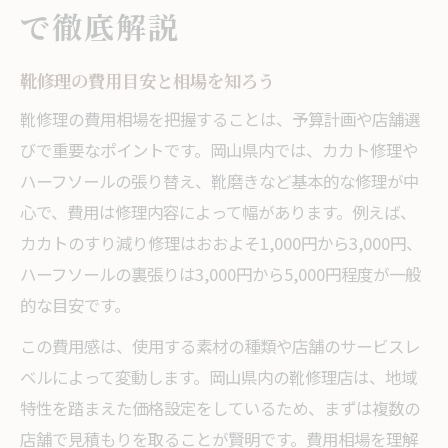
で徹底解説
カカト修理の料金相場と修理内容の違い
ハーフソール・裏張りの靴修理費用を比較
靴修理の費用目安と相場を知ろう
靴修理でカカト・ソール交換時の注意点
口コミで評判の靴修理店の修理料金とは
靴修理の費用相場を把握することは、予算計画や店舗選
岡山県の靴修理店で多いカカト修理費用例
びで重要なポイントです。岡山県内では、カカト修理や
岡山県で靴修理を安く済ませる方法
ハーフソールの張り替え、靴磨きなど基本的な修理が中
心で、費用は修理内容によって幅があります。例えば、
靴修理の費用を抑えるための選び方
カカトのすり減り修理はおおよそ1,000円から3,000円、
岡山で安い靴修理店を見つけるポイント
ハーフソールの裏張りは3,000円から5,000円程度が一般
口コミ活用で賢く靴修理費用を節約する
的な目安です。
カカト修理等を安く済ませるタイミング
この費用感は、使用する素材の種類や店舗のサービスレ
靴修理を複数依頼する際の注意点と費用
ベルによって変動します。岡山県内の靴修理店は、地域
自分でできる靴底修理のコツと注意点
特性を踏まえた価格設定をしているため、まずは複数の
靴修理を自分で行う際の手順とポイント
店舗で見積もりを取ることが賢明です。費用相場を理解