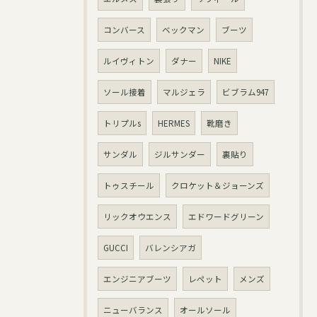
コンバース
ベックマン
ブーツ
ルイヴィトン
ダナー
NIKE
ソール接着
マルジェラ
ビブラム947
トリプルs
HERMES
靴磨き
サンダル
ジルサンダー
裏貼り
トゥスチール
クロケット＆ジョーンズ
リックオウエンス
エドワードグリーン
GUCCI
バレンシアガ
エンジニアブーツ
レペット
メンズ
ニューバランス
オールソール