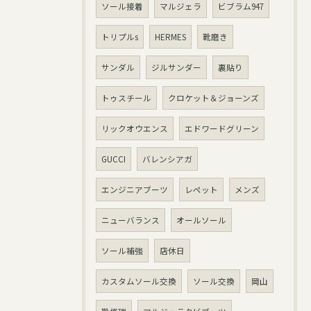
ソール接着
マルジェラ
ビブラム947
トリプルs
HERMES
靴磨き
サンダル
ジルサンダー
裏貼り
トゥスチール
クロケット＆ジョーンズ
リックオウエンス
エドワードグリーン
GUCCI
バレンシアガ
エンジニアブーツ
レペット
メンズ
ニューバランス
オールソール
ソール補強
店休日
カスタムソール交換
ソール交換
岡山