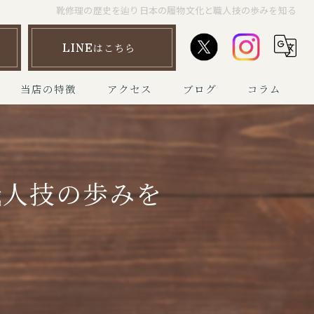
靴修理の歴史を辿り日本の履物文化と職人技の歩みを知る
LINEはこちら
当店の特徴
アクセス
ブログ
コラム
靴磨き
ハイブランド
職人技の歩みを
革靴
マルジェラタビシューズ
ワークブーツ