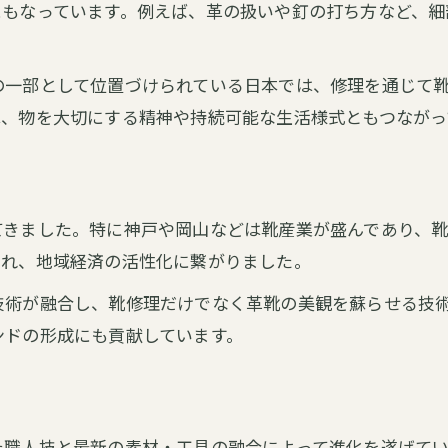
にもなっています。例えば、革の扱いや釘の打ち方など、細
ケミカルシューズ誕生と靴修理業の歩み
ケミカルシューズの歴史と靴修理の対応策
の一部として位置づけられている日本では、修理を通じて
靴修理で変わるケミカルシューズの価値
は、物を大切にする精神や持続可能な生活様式ともつながっ
ケミカルシューズ修理技術の発展に迫る
靴修理業界から見るケミカルシューズの普及
ケミカルシューズと靴修理の新たな関係性
てきました。特に神戸や岡山などは靴産業が盛んであり、
現代に息づく靴修理の魅力とその背景
され、地域経済の活性化に繋がりました。
現代靴修理が持つ歴史的な価値と意義
お問い合わせはこちら
お問い合わせはこちら
技術が融合し、靴修理だけでなく革靴の美観を蘇らせる技
靴修理の伝統が今も愛される理由を解説
ンドの形成にも貢献しています。
靴修理と日本の履物文化が織りなす未来
職人技で守る靴修理サービスの魅力発見
靴修理の歴史を知ることで変わる価値観
た職人技と最新の素材・工具の融合によって進化を遂げて