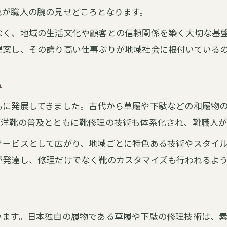
日本独自の靴修理技術と革靴ケアの工夫
れが職人の腕の見せどころとなります。
古代から続く靴修理の変遷に学ぶ
なく、地域の生活文化や顧客との信頼関係を築く大切な基
古代の靴修理と現代技術の意外な共通点
提案し、その誇り高い仕事ぶりが地域社会に根付いている
靴修理が時代ごとに果たした役割と変化
靴修理の歴史が伝える日本人の生活様式
み
靴修理がもたらす履物文化の進化を解説
もに発展してきました。古代から草履や下駄などの和履物
古代から現代へと受け継がれる靴修理技術
西洋靴の普及とともに靴修理の技術も体系化され、靴職人
サービスシューズの起源と修理技術の進化
サービスとして広がり、地域ごとに特色ある技術やスタイ
サービスシューズ誕生と靴修理の背景
が発達し、修理だけでなく靴のカスタマイズも行われるよ
靴修理が支えるサービスシューズの品質
サービスシューズ修理技術の進化を追う
靴修理で守られるサービスシューズの歴史
います。日本独自の履物である草履や下駄の修理技術は、
サービスシューズ文化と靴修理の接点解説