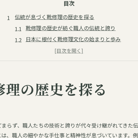
目次
伝統が息づく靴修理の歴史を探る
靴修理の歴史が紡ぐ職人の伝統と誇り
日本に根付く靴修理文化の始まりと歩み
靴修理と履物文化の深い関係性を解説
靴修理がもたらした地域産業の発展史
靴修理の進化が今に伝える技術力
修理の歴史を探る
革靴と共に歩む日本の靴修理文化
日本の革靴文化と靴修理の歴史的背景
靴修理で守られる革靴の美と耐久性
革靴と靴修理が支えた日本の暮らし
どまらず、職人たちの技術と誇りが代々受け継がれてきた
靴修理職人が伝える革靴の魅力と伝統
には、職人の細やかな手仕事と精神性が息づいています。