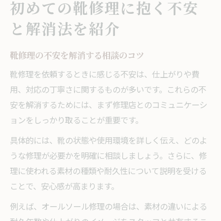
初めての靴修理に抱く不安
靴修理を安心して依頼するための基礎知識
と解消法を紹介
靴修理店選びで重視すべきチェック項目
靴修理の相談がしやすいポイントを解説
靴修理の不安を解消する相談のコツ
靴修理の受付で断られないコツと注意点
靴修理の流れと必要な準備事項まとめ
靴修理を依頼するときに感じる不安は、仕上がりや費
安心して靴修理を任せるための確認事項
用、対応の丁寧さに関するものが多いです。これらの不
どこまで直せるか修理範囲の目安と注意点
安を解消するためには、まず修理店とのコミュニケーシ
ョンをしっかり取ることが重要です。
靴修理で直せる範囲と不可の判断基準
靴修理における修理可否の見極めポイント
具体的には、靴の状態や使用環境を詳しく伝え、どのよ
うな修理が必要かを明確に相談しましょう。さらに、修
靴修理の相談で伝えるべき靴の状態
理に使われる素材の種類や耐久性について説明を受ける
靴修理でよくある質問と解決のヒント
ことで、安心感が高まります。
靴修理依頼前に知りたい修理範囲の実例
例えば、オールソール修理の場合は、素材の違いによる
失敗しない靴修理依頼のマナーと流れ解説