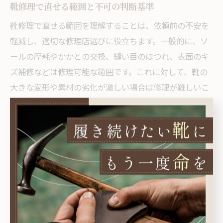
靴修理で直せる範囲と不可の判断基準
靴修理で直せる範囲を理解することは、依頼前の不安を
軽減し、適切な修理店選びに役立ちます。一般的に、ソ
ールの摩耗やかかとの交換、縫い目のほつれ、表面のキ
ズ補修などは修理可能な範囲です。これに対して、靴の
大きな変形や素材の劣化が激しい場合は修理が難しいこ
とがあります。
判断基準としては、靴の構造的な損傷の有無や素材の状
態、修理後の耐久性が見込めるかどうかが重要です。例
えば、革靴であれば革のひび割れが進行している場合、
修理しても再び破損しやすいため、修理不可と判断され
ることがあります。修理店ではこれらのポイントを踏ま
えた上で、修理可否を明確に案内してくれるため、事前
相談が大切です。