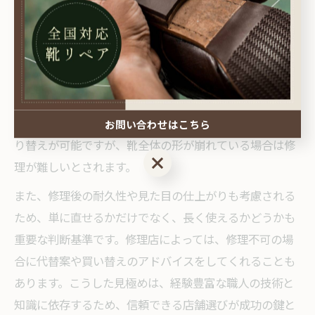
靴修理における修理可否の見極めポイント
靴修理の可否を見極めるには、靴の使用状況や損傷の程
度を正確に把握することがポイントです。修理店では、
靴の素材や構造を専門的に診断し、修理が可能かどうか
を判断します。例えば、ソールの摩耗が軽度であれば張
お問い合わせはこちら
り替えが可能ですが、靴全体の形が崩れている場合は修
お問い合わせはこちら
理が難しいとされます。
また、修理後の耐久性や見た目の仕上がりも考慮される
ため、単に直せるかだけでなく、長く使えるかどうかも
重要な判断基準です。修理店によっては、修理不可の場
合に代替案や買い替えのアドバイスをしてくれることも
あります。こうした見極めは、経験豊富な職人の技術と
知識に依存するため、信頼できる店舗選びが成功の鍵と