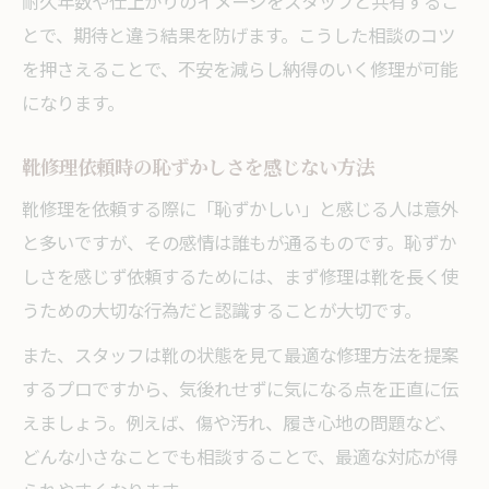
耐久年数や仕上がりのイメージをスタッフと共有するこ
靴修理依頼で守るべきマナーと流れ
とで、期待と違う結果を防げます。こうした相談のコツ
靴修理前の写真相談が有効な理由
を押さえることで、不安を減らし納得のいく修理が可能
靴修理店で安心して質問できる方法
になります。
靴修理の受付から仕上がりまでの流れ
靴修理依頼時の恥ずかしさを感じない方法
靴修理依頼時の持ち込み時注意点まとめ
自分の靴が修理対象か判断するポイント
靴修理を依頼する際に「恥ずかしい」と感じる人は意外
靴修理で対象となる靴の主な特徴とは
と多いですが、その感情は誰もが通るものです。恥ずか
しさを感じず依頼するためには、まず修理は靴を長く使
靴修理店で確認される靴の状態解説
うための大切な行為だと認識することが大切です。
靴修理の見積もり相談時の注意事項
靴修理依頼前に行うセルフチェック法
また、スタッフは靴の状態を見て最適な修理方法を提案
するプロですから、気後れせずに気になる点を正直に伝
靴修理で断られやすいケースも紹介
えましょう。例えば、傷や汚れ、履き心地の問題など、
納得して靴修理を頼むための遵守事項まとめ
どんな小さなことでも相談することで、最適な対応が得
靴修理依頼で後悔しないための確認事項