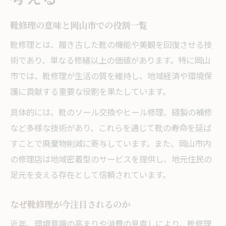
靴修理で得られる地域密着の安心感
靴修理の意味と岡山市での役割一覧
岡山市民が靴修理を選ぶ理由とは
地元ならではの靴修理の魅力を探る
靴修理とは、履き古した靴の機能や美観を回復させる技
靴修理の口コミが示す信頼性
術であり、単なる修繕以上の価値があります。特に岡山
修理でお気に入りの靴が蘇る理由
市では、靴修理が生活の質を維持し、地域経済や環境保
護に貢献する重要な役割を果たしています。
靴修理で蘇る主なケース一覧
傷んだ靴を美しく再生する秘訣
具体的には、靴のソール交換やヒール修理、縫製の補修
など多様な技術があり、これらを通じて靴の寿命を延ば
靴修理がもたらす快適な履き心地
すことで廃棄物削減に寄与しています。また、岡山市内
お気に入り靴の寿命を延ばす方法
の修理店は地域密着型のサービスを提供し、地元住民の
修理後の靴の変化を体験する
足元を支える存在として信頼されています。
長く履くなら靴修理が最適な選択
なぜ靴修理が今注目されるのか
靴修理と買い替えのメリット比較
長寿命を叶える靴修理のコツ
近年、環境意識の高まりや消費の見直しにより、靴修理