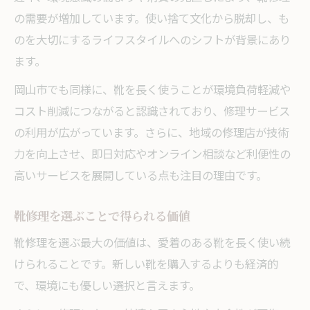
靴修理で愛用靴を守る理由
の需要が増加しています。使い捨て文化から脱却し、も
長く履くための靴修理活用術
のを大切にするライフスタイルへのシフトが背景にあり
靴修理がもたらす経済的な利点
ます。
岡山県岡山市で広がる靴修理の可能性
岡山市でも同様に、靴を長く使うことが環境負荷軽減や
岡山市の靴修理サービス対応エリア表
コスト削減につながると認識されており、修理サービス
の利用が広がっています。さらに、地域の修理店が技術
多様な靴種に対応する技術力
力を向上させ、即日対応やオンライン相談など利便性の
新しい靴修理サービスの動向
高いサービスを展開している点も注目の理由です。
岡山市で進化する靴修理の現状
靴修理の発展がもたらす未来像
靴修理を選ぶことで得られる価値
靴修理を通じて実感する資源循環の力
靴修理を選ぶ最大の価値は、愛着のある靴を長く使い続
靴修理と資源循環の関係を表で解説
けられることです。新しい靴を購入するよりも経済的
靴修理が環境に与える良い影響
で、環境にも優しい選択と言えます。
岡山市で広がるエコな靴修理習慣