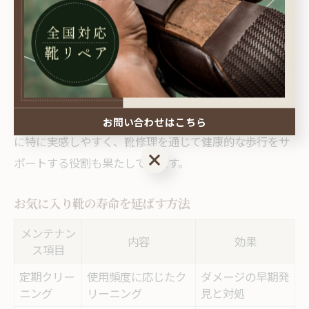
定性が改善され、疲れにくくなるためです。岡山市の靴
修理店では、足の形や歩き方に合わせたインソール調整
なども提案しています。
例えば、ヒールの高さ調整やクッション材の補充によっ
て、靴のフィット感が向上し、足への負担を軽減できま
す。こうした快適さの改善は、長時間の外出や仕事の際
お問い合わせはこちら
に特に実感しやすく、靴修理を通じて健康的な歩行をサ
お問い合わせはこちら
ポートする役割も果たしています。
お気に入り靴の寿命を延ばす方法
メンテナン
内容
効果
ス項目
定期クリー
使用頻度に応じたク
ダメージの早期発
ニング
リーニング
見と対処