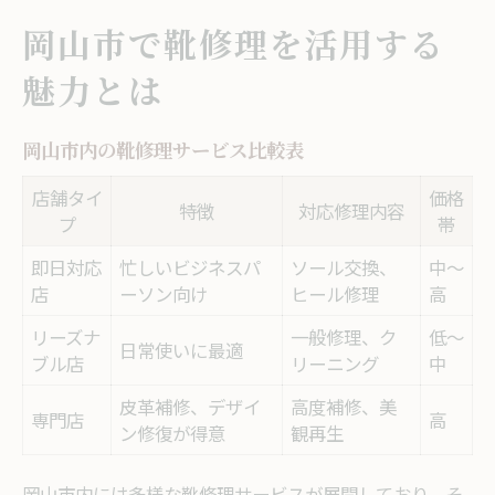
岡山市で靴修理を活用する
魅力とは
岡山市内の靴修理サービス比較表
店舗タイ
価格
特徴
対応修理内容
プ
帯
即日対応
忙しいビジネスパ
ソール交換、
中〜
店
ーソン向け
ヒール修理
高
リーズナ
一般修理、ク
低〜
日常使いに最適
ブル店
リーニング
中
皮革補修、デザイ
高度補修、美
専門店
高
ン修復が得意
観再生
岡山市内には多様な靴修理サービスが展開しており、そ