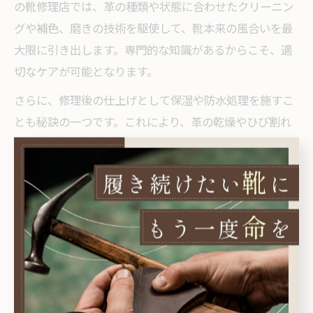
の靴修理店では、革の種類や状態に合わせたクリーニン
グや補色、磨きの技術を駆使して、靴本来の風合いを最
大限に引き出します。専門的な知識があるからこそ、適
切なケアが可能となります。
さらに、修理後の仕上げとして保湿や防水処理を施すこ
とも秘訣の一つです。これにより、革の乾燥やひび割れ
を防ぎ、長期間にわたって美しい状態を維持できます。
岡山市の修理店には、こうした細やかなサービスを提供
するところが多く、安心して任せられます。
靴修理がもたらす快適な履き心地
靴修理は見た目の回復だけでなく、履き心地の向上にも
大きく貢献します。擦り減ったソールやへたった中敷き
を交換・補修することで、歩行時の衝撃吸収性や足の安