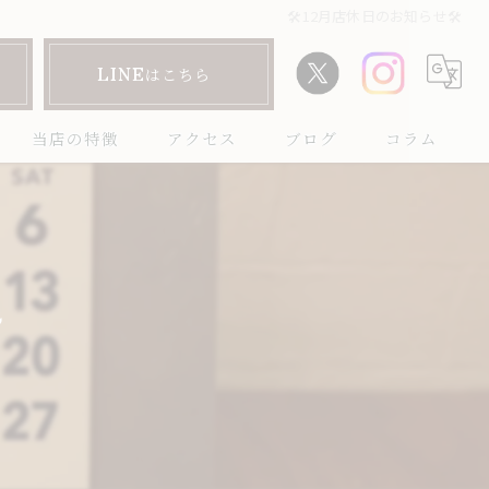
🛠️12月店休日のお知らせ🛠️
LINEはこちら
当店の特徴
アクセス
ブログ
コラム
靴磨き
ハイブランド
️
革靴
マルジェラタビシューズ
ワークブーツ