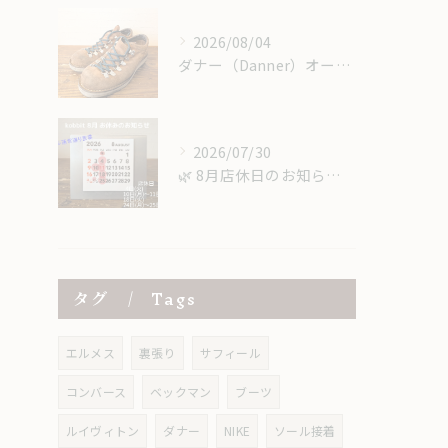
2026/08/04
ダナー（Danner）オールソール｜レザーミッドソール＆USビブラム＃148で重厚感あるカスタム修理
2026/07/30
​🌿 8月店休日のお知らせ 🌿
タグ
Tags
エルメス
裏張り
サフィール
コンバース
ベックマン
ブーツ
ルイヴィトン
ダナー
NIKE
ソール接着