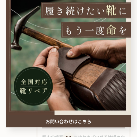
住所 :
岡山県岡山市北区表町１丁目９−４
電話番号 : 086-233-1153
--------------------------------------------------------------------
--
書彩アーティスト桃すもも
< 前のページ
一覧に戻る
次のページ >
愛用品を蘇らせるコビットの
ブログをご覧ください
お問い合わせはこちら
お問い合わせはこちら
岡山の修理工房kobbitのブログでは様々な