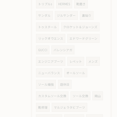
トリプルs
HERMES
靴磨き
サンダル
ジルサンダー
裏貼り
トゥスチール
クロケット＆ジョーンズ
リックオウエンス
エドワードグリーン
GUCCI
バレンシアガ
エンジニアブーツ
レペット
メンズ
ニューバランス
オールソール
ソール補強
店休日
カスタムソール交換
ソール交換
岡山
靴修理
マルジェラタビブーツ