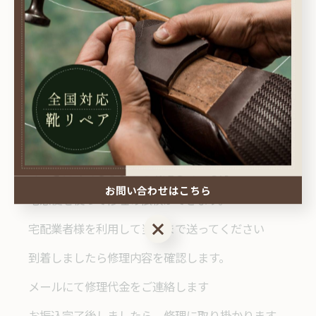
レッドウイングのオールソール交換のご相談お待ち
しております
【全国から郵送で修理のご依頼ができます】
靴の修理を出したくてもコロナの影響で店頭に持っ
ていきたくてもちょっと躊躇している方
お問い合わせはこちら
宅急便を使って修理の依頼ができます。
お問い合わせはこちら
宅配業者様を利用して当店まで送ってください
到着しましたら修理内容を確認します。
メールにて修理代金をご連絡します
お振込完了後しましたら、修理に取り掛かります