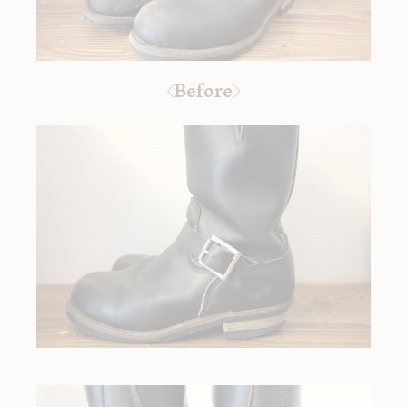
〈Before〉