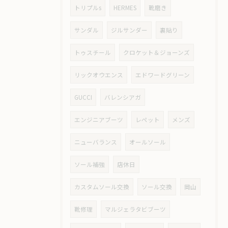
トリプルs
HERMES
靴磨き
サンダル
ジルサンダー
裏貼り
トゥスチール
クロケット＆ジョーンズ
リックオウエンス
エドワードグリーン
GUCCI
バレンシアガ
エンジニアブーツ
レペット
メンズ
ニューバランス
オールソール
ソール補強
店休日
カスタムソール交換
ソール交換
岡山
靴修理
マルジェラタビブーツ