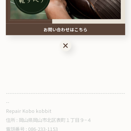
２カカトのゴムは積上げより最低１㎜以上は
残して交換
これしかないです
お問い合わせはこちら
お問い合わせはこちら
--------------------------------------------------------------------
--
Repair Kobo kobbit
住所 :
岡山県岡山市北区表町１丁目９−４
電話番号 : 086-233-1153