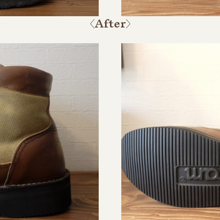
〈After〉