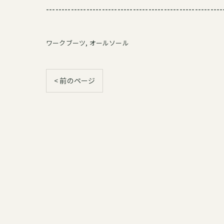
---------------------------------------------------------
ワークブーツ
オールソール
< 前のページ