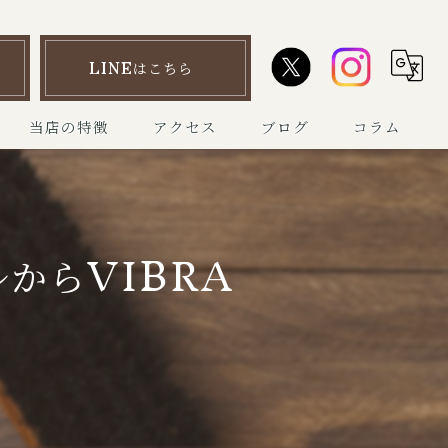
LINEはこちら
当店の特徴
アクセス
ブログ
コラム
靴磨き
ハイブランド
からVIBRA
革靴
マルジェラタビシューズ
ワークブーツ