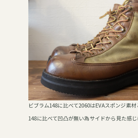
ビブラム148に比べて2060はEVAスポン
148に比べて凹凸が無い為サイドから見た感