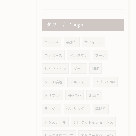
タグ
Tags
エルメス
裏張り
サフィール
コンバース
ベックマン
ブーツ
ルイヴィトン
ダナー
NIKE
ソール接着
マルジェラ
ビブラム947
トリプルs
HERMES
靴磨き
サンダル
ジルサンダー
裏貼り
トゥスチール
クロケット＆ジョーンズ
リックオウエンス
エドワードグリーン