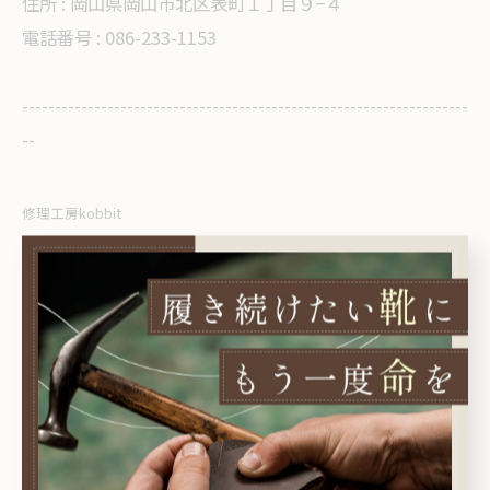
住所 :
岡山県岡山市北区表町１丁目９−４
電話番号 : 086-233-1153
--------------------------------------------------------------------
--
修理工房kobbit
< 前のページ
一覧に戻る
次のページ >
愛用品を蘇らせるコビットの
ブログをご覧ください