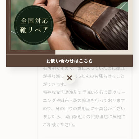
岡山の修理工房kobbitのブログでは様々な
修理事例をご紹介しております
岡山でリペア技術の高い靴修理を行う
kobbitではブログを更新しており、靴の状
態によって必要となる修理や、ビフォーア
フター写真がわかりやすいと好評です。ヒ
ールやビジネスシューズなどの革靴だけで
なく、状態にもよりますがスニーカー修理
お問い合わせはこちら
も可能ですので、気に入っていたのに靴底
お問い合わせはこちら
が擦り減ってしまったものも蘇らせること
ができます。
特殊な発泡洗浄剤で手洗いを行う靴クリー
ニングや財布・鞄の修理も行っております
ので、身の回りの愛用品に不具合がござい
ましたら、岡山駅近くの靴修理店に気軽に
ご相談ください。