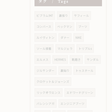
タグ
Tags
ビブラム947
裏張り
サフィール
コンバース
ベックマン
ブーツ
ルイヴィトン
ダナー
NIKE
ソール接着
マルジェラ
トリプルs
エルメス
HERMES
靴磨き
サンダル
ジルサンダー
裏貼り
トゥスチール
クロケット＆ジョーンズ
リックオウエンス
エドワードグリーン
バレンシアガ
エンジニアブーツ