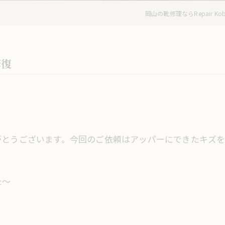
岡山の靴修理ならRepair Kobo
修復
がとうございます。今回のご依頼はアッパーにできたキズ
た～