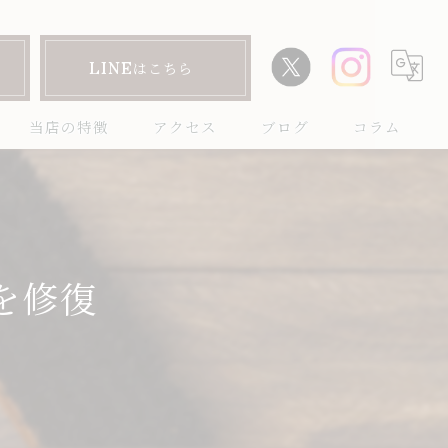
LINEはこちら
当店の特徴
アクセス
ブログ
コラム
靴磨き
ハイブランド
を修復
革靴
マルジェラタビシューズ
ワークブーツ