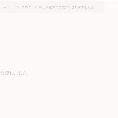
 kobbit
ブログ
紳士革靴のつま先にできたキズを修復
を修復しました。