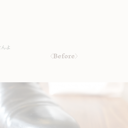
せんよ
〈Before〉