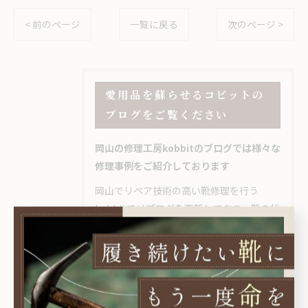
< 前のページ
一覧に戻る
次のページ >
愛用品を蘇らせるコビットの
ブログをご覧ください
岡山の修理工房kobbitのブログでは様々な
修理事例をご紹介しております
岡山でリペア技術の高い靴修理を行う
kobbitではブログを更新しており、靴の状
態によって必要となる修理や、ビフォーア
フター写真がわかりやすいと好評です。ヒ
ールやビジネスシューズなどの革靴だけで
なく、状態にもよりますがスニーカー修理
も可能ですので、気に入っていたのに靴底