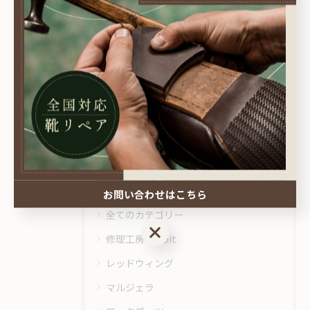
が擦り減ってしまったものも蘇らせること
ができます。
特殊な発泡洗浄剤で手洗いを行う靴クリー
ニングや財布・鞄の修理も行っております
ので、身の回りの愛用品に不具合がござい
ましたら、岡山駅近くの靴修理店に気軽に
ご相談ください。
カテゴリー
Categories
お問い合わせはこちら
全てのカテゴリー
お問い合わせはこちら
修理工房kobbit
レッドウィング
マルジェラ