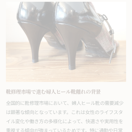
靴修理業界が直面する岡山の市場変動とは
靴修理需要の地域ごとの違いとその要因分
析
口コミや安さが岡山の靴修理選びに与える
影響
岡山市内各区の靴修理ニーズと今後の見通
し
倉敷エリアで広がる靴修理の新たな需要動
向
靴修理市場で進む婦人ヒール靴離れの背景
新たな修理需要を生むトレンドの変化とは
靴修理で注目されるカジュアル化の流れ
全国的に靴修理市場において、婦人ヒール靴の需要減少
スニーカー修理が靴修理市場を変える理由
は顕著な傾向となっています。これは女性のライフスタ
岡山の靴修理サービス多様化の実態を探る
イル変化や働き方の多様化によって、快適さや実用性を
重視する傾向が強まっているためです。特に通勤や日常
靴修理とSDGs意識の高まりが生む需要拡大