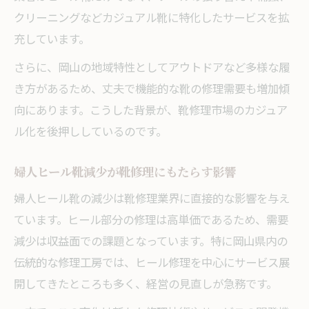
クリーニングなどカジュアル靴に特化したサービスを拡
安定集客のために活用したい靴修理口コミ
充しています。
戦略
新時代に合った靴修理店のマーケティング
さらに、岡山の地域特性としてアウトドアなど多様な履
手法
き方があるため、丈夫で機能的な靴の修理需要も増加傾
向にあります。こうした背景が、靴修理市場のカジュア
岡山発・靴修理で実現する安定開業のポイント
ル化を後押ししているのです。
靴修理で安定収入を目指す開業準備の方法
靴修理店開業に欠かせない市場ニーズ分析
婦人ヒール靴減少が靴修理にもたらす影響
口コミや評判を生かした靴修理集客術
婦人ヒール靴の減少は靴修理業界に直接的な影響を与え
靴修理の未経験者が安心して開業するコツ
ています。ヒール部分の修理は高単価であるため、需要
安い価格だけに頼らない靴修理店の強みと
減少は収益面での課題となっています。特に岡山県内の
は
伝統的な修理工房では、ヒール修理を中心にサービス展
開してきたところも多く、経営の見直しが急務です。