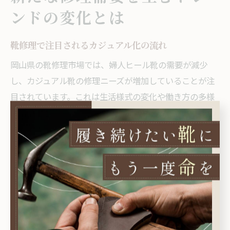
ンドの変化とは
靴修理で注目されるカジュアル化の流れ
岡山県の靴修理市場では、婦人ヒール靴の需要が減少
し、カジュアル靴の修理ニーズが増加していることが注
目されています。これは生活様式の変化や働き方の多様
化により、日常的に履きやすいスニーカーやフラットシ
ューズが好まれる傾向が強まったためです。
例えば、通勤や子育てで動きやすさを重視する女性が増
え、修理もカジュアル靴にシフトしています。この流れ
は岡山県の靴修理業者にとって、新たなサービス展開の
チャンスとなっています。
カジュアル化は単なるトレンドではなく、長期的な市場
変化として捉えるべきで、靴修理店は婦人ヒール靴以外