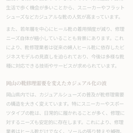
生活で歩く機会が多いことから、スニーカーやフラット
暮らしの変化が靴修理のトレンドに与える
シューズなどカジュアルな靴の人気が高まっています。
影響
また、若年層を中心にヒール靴の着用頻度が減り、修理
靴修理を通じて岡山の暮らしに寄り添う方法
ニーズ自体が縮小していることも背景にあります。これ
靴修理が地域の生活に果たす役割を見直す
により、靴修理業者は従来の婦人ヒール靴に依存したビ
口コミで広がる靴修理サービスの安心感
ジネスモデルの見直しを迫られており、今後は多様な靴
靴修理で叶える長く使う暮らしの実践事例
種に対応できる技術やサービスが求められています。
岡山の靴修理店が提案する新しい生活様式
岡山の靴修理需要を変えたカジュアル化の波
靴修理で地域住民の悩みに応えるポイント
カジュアル化時代に対応した修理ビジネス戦略
岡山県内では、カジュアルシューズの普及が靴修理需要
靴修理ビジネスのカジュアル化対応法を解
の構造を大きく変えています。特にスニーカーやスポー
説
ツタイプの靴は、日常的に履かれることが多く、修理に
スニーカー需要増加で変わる靴修理戦略
対するニーズも安定的に存在します。これにより、修理
業者はヒール靴だけでなく、ソールの張り替えや補強、
靴修理店が今取り組むべき多角化サービス