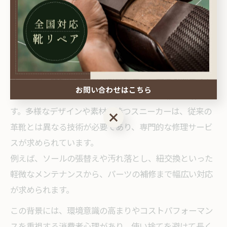
の靴種に対応する技術と提案力を磨くことが安定経営の
鍵となるでしょう。
スニーカー修理が靴修理市場を変える理由
スニーカー修理が岡山県の靴修理市場に新風を吹き込ん
お問い合わせはこちら
でいる理由は、スニーカーの普及率と修理需要の増加で
す。多様なデザインや素材を持つスニーカーは、従来の
お問い合わせはこちら
革靴とは異なる技術が必要であり、専門的な修理サービ
スが求められています。
例えば、ソールの張替えや汚れ落とし、紐交換といった
軽微なメンテナンスから、パーツの補修まで幅広い対応
が求められます。
この背景には、環境意識の高まりやコストパフォーマン
スを重視する消費者心理があり、使い捨てを避けて長く